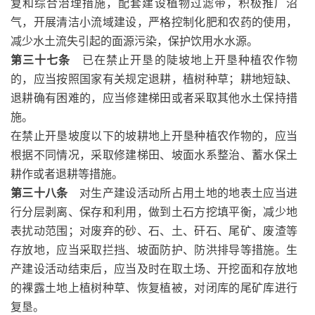
复和综合治理措施，配套建设植物过滤带，积极推广沼
气，开展清洁小流域建设，严格控制化肥和农药的使用，
减少水土流失引起的面源污染，保护饮用水水源。
第三十七条
已在禁止开垦的陡坡地上开垦种植农作物
的，应当按照国家有关规定退耕，植树种草；耕地短缺、
退耕确有困难的，应当修建梯田或者采取其他水土保持措
施。
在禁止开垦坡度以下的坡耕地上开垦种植农作物的，应当
根据不同情况，采取修建梯田、坡面水系整治、蓄水保土
耕作或者退耕等措施。
第三十八条
对生产建设活动所占用土地的地表土应当进
行分层剥离、保存和利用，做到土石方挖填平衡，减少地
表扰动范围；对废弃的砂、石、土、矸石、尾矿、废渣等
存放地，应当采取拦挡、坡面防护、防洪排导等措施。生
产建设活动结束后，应当及时在取土场、开挖面和存放地
的裸露土地上植树种草、恢复植被，对闭库的尾矿库进行
复垦。