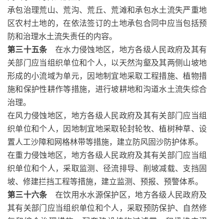
承包治理荒山、荒沟、荒丘、荒滩和承包水土流失严重地
区农村土地的，在依法签订的土地承包合同中应当包括预
防和治理水土流失责任的内容。
第三十五条
在水力侵蚀地区，地方各级人民政府及其有
关部门应当组织单位和个人，以天然沟壑及其两侧山坡地
形成的小流域为单元，因地制宜地采取工程措施、植物措
施和保护性耕作等措施，进行坡耕地和沟道水土流失综合
治理。
在风力侵蚀地区，地方各级人民政府及其有关部门应当组
织单位和个人，因地制宜地采取轮封轮牧、植树种草、设
置人工沙障和网格林带等措施，建立防风固沙防护体系。
在重力侵蚀地区，地方各级人民政府及其有关部门应当组
织单位和个人，采取监测、径流排导、削坡减载、支挡固
坡、修建拦挡工程等措施，建立监测、预报、预警体系。
第三十六条
在饮用水水源保护区，地方各级人民政府及
其有关部门应当组织单位和个人，采取预防保护、自然修