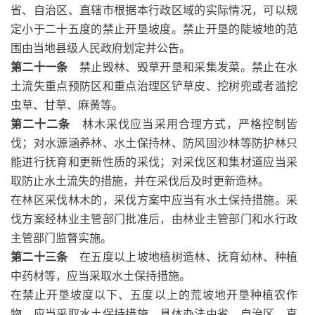
省、自治区、直辖市根据本行政区域的实际情况，可以规
定小于二十五度的禁止开垦坡度。禁止开垦的陡坡地的范
围由当地县级人民政府划定并公告。
第二十一条
禁止毁林、毁草开垦和采集发菜。禁止在水
土流失重点预防区和重点治理区铲草皮、挖树兜或者滥挖
虫草、甘草、麻黄等。
第二十二条
林木采伐应当采用合理方式，严格控制皆
伐；对水源涵养林、水土保持林、防风固沙林等防护林只
能进行抚育和更新性质的采伐；对采伐区和集材道应当采
取防止水土流失的措施，并在采伐后及时更新造林。
在林区采伐林木的，采伐方案中应当有水土保持措施。采
伐方案经林业主管部门批准后，由林业主管部门和水行政
主管部门监督实施。
第二十三条
在五度以上坡地植树造林、抚育幼林、种植
中药材等，应当采取水土保持措施。
在禁止开垦坡度以下、五度以上的荒坡地开垦种植农作
物，应当采取水土保持措施。具体办法由省、自治区、直