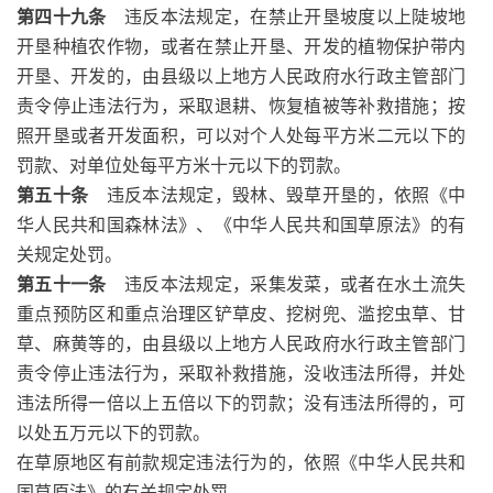
第四十九条
违反本法规定，在禁止开垦坡度以上陡坡地
开垦种植农作物，或者在禁止开垦、开发的植物保护带内
开垦、开发的，由县级以上地方人民政府水行政主管部门
责令停止违法行为，采取退耕、恢复植被等补救措施；按
照开垦或者开发面积，可以对个人处每平方米二元以下的
罚款、对单位处每平方米十元以下的罚款。
第五十条
违反本法规定，毁林、毁草开垦的，依照《中
华人民共和国森林法》、《中华人民共和国草原法》的有
关规定处罚。
第五十一条
违反本法规定，采集发菜，或者在水土流失
重点预防区和重点治理区铲草皮、挖树兜、滥挖虫草、甘
草、麻黄等的，由县级以上地方人民政府水行政主管部门
责令停止违法行为，采取补救措施，没收违法所得，并处
违法所得一倍以上五倍以下的罚款；没有违法所得的，可
以处五万元以下的罚款。
在草原地区有前款规定违法行为的，依照《中华人民共和
国草原法》的有关规定处罚。